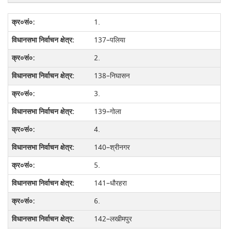
1.
137–पलिया
2.
138–निघासन
3.
139–गाेला
4.
140–श्रीनगर
5.
141–धौरहरा
6.
142–लखीमपुर